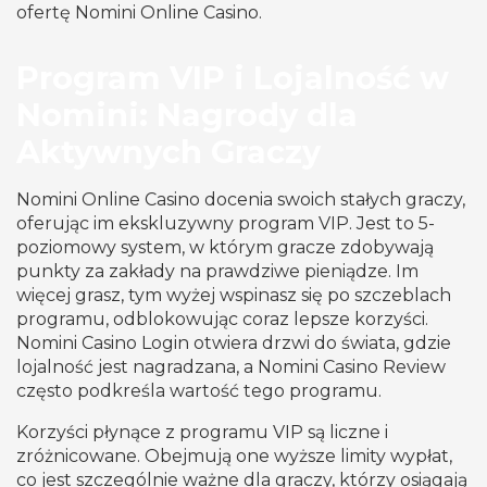
ofertę Nomini Online Casino.
Program VIP i Lojalność w
Nomini: Nagrody dla
Aktywnych Graczy
Nomini Online Casino docenia swoich stałych graczy,
oferując im ekskluzywny program VIP. Jest to 5-
poziomowy system, w którym gracze zdobywają
punkty za zakłady na prawdziwe pieniądze. Im
więcej grasz, tym wyżej wspinasz się po szczeblach
programu, odblokowując coraz lepsze korzyści.
Nomini Casino Login otwiera drzwi do świata, gdzie
lojalność jest nagradzana, a Nomini Casino Review
często podkreśla wartość tego programu.
Korzyści płynące z programu VIP są liczne i
zróżnicowane. Obejmują one wyższe limity wypłat,
co jest szczególnie ważne dla graczy, którzy osiągają