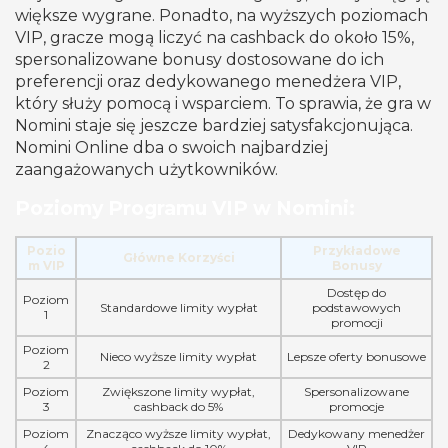
większe wygrane. Ponadto, na wyższych poziomach
VIP, gracze mogą liczyć na cashback do około 15%,
spersonalizowane bonusy dostosowane do ich
preferencji oraz dedykowanego menedżera VIP,
który służy pomocą i wsparciem. To sprawia, że gra w
Nomini staje się jeszcze bardziej satysfakcjonująca.
Nomini Online dba o swoich najbardziej
zaangażowanych użytkowników.
Poziomy Programu VIP w Nomini:
Pozio
Przykładowe
Główne Korzyści
m VIP
Bonusy
Dostęp do
Poziom
Standardowe limity wypłat
podstawowych
1
promocji
Poziom
Nieco wyższe limity wypłat
Lepsze oferty bonusowe
2
Poziom
Zwiększone limity wypłat,
Spersonalizowane
3
cashback do 5%
promocje
Poziom
Znacząco wyższe limity wypłat,
Dedykowany menedżer