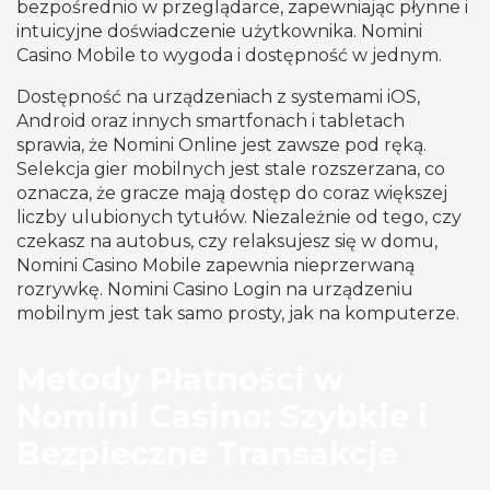
bezpośrednio w przeglądarce, zapewniając płynne i
intuicyjne doświadczenie użytkownika. Nomini
Casino Mobile to wygoda i dostępność w jednym.
Dostępność na urządzeniach z systemami iOS,
Android oraz innych smartfonach i tabletach
sprawia, że Nomini Online jest zawsze pod ręką.
Selekcja gier mobilnych jest stale rozszerzana, co
oznacza, że gracze mają dostęp do coraz większej
liczby ulubionych tytułów. Niezależnie od tego, czy
czekasz na autobus, czy relaksujesz się w domu,
Nomini Casino Mobile zapewnia nieprzerwaną
rozrywkę. Nomini Casino Login na urządzeniu
mobilnym jest tak samo prosty, jak na komputerze.
Metody Płatności w
Nomini Casino: Szybkie i
Bezpieczne Transakcje