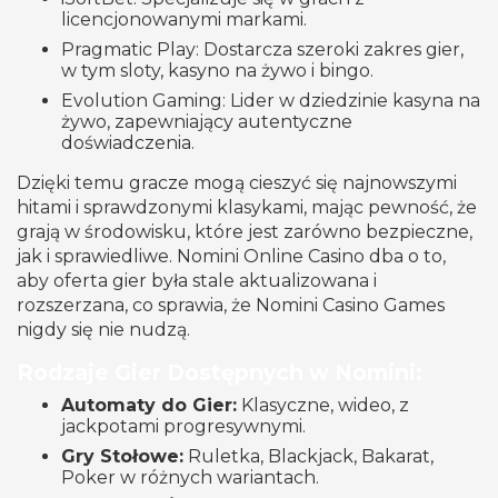
licencjonowanymi markami.
Pragmatic Play: Dostarcza szeroki zakres gier,
w tym sloty, kasyno na żywo i bingo.
Evolution Gaming: Lider w dziedzinie kasyna na
żywo, zapewniający autentyczne
doświadczenia.
Dzięki temu gracze mogą cieszyć się najnowszymi
hitami i sprawdzonymi klasykami, mając pewność, że
grają w środowisku, które jest zarówno bezpieczne,
jak i sprawiedliwe. Nomini Online Casino dba o to,
aby oferta gier była stale aktualizowana i
rozszerzana, co sprawia, że Nomini Casino Games
nigdy się nie nudzą.
Rodzaje Gier Dostępnych w Nomini:
Automaty do Gier:
Klasyczne, wideo, z
jackpotami progresywnymi.
Gry Stołowe:
Ruletka, Blackjack, Bakarat,
Poker w różnych wariantach.