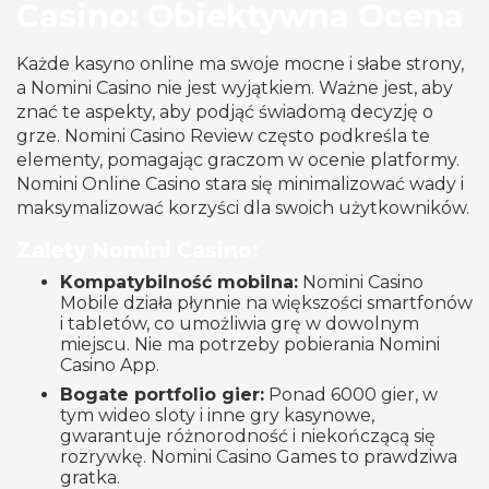
Casino: Obiektywna Ocena
Każde kasyno online ma swoje mocne i słabe strony,
a Nomini Casino nie jest wyjątkiem. Ważne jest, aby
znać te aspekty, aby podjąć świadomą decyzję o
grze. Nomini Casino Review często podkreśla te
elementy, pomagając graczom w ocenie platformy.
Nomini Online Casino stara się minimalizować wady i
maksymalizować korzyści dla swoich użytkowników.
Zalety Nomini Casino:
Kompatybilność mobilna:
Nomini Casino
Mobile działa płynnie na większości smartfonów
i tabletów, co umożliwia grę w dowolnym
miejscu. Nie ma potrzeby pobierania Nomini
Casino App.
Bogate portfolio gier:
Ponad 6000 gier, w
tym wideo sloty i inne gry kasynowe,
gwarantuje różnorodność i niekończącą się
rozrywkę. Nomini Casino Games to prawdziwa
gratka.