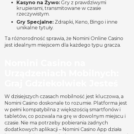
Kasyno na Żywo:
Gry z prawdziwymi
krupierami, transmitowane w czasie
rzeczywistym.
Gry Specjalne:
Zdrapki, Keno, Bingo i inne
unikalne tytuły.
Ta różnorodność sprawia, że Nomini Online Casino
jest idealnym miejscem dla każdego typu gracza.
Nomini Casino na
Urządzeniach Mobilnych:
Graj Gdziekolwiek Jesteś
W dzisiejszych czasach mobilność jest kluczowa, a
Nomini Casino doskonale to rozumie. Platforma jest
w pełni kompatybilna z większością smartfonów i
tabletów, co pozwala na grę w dowolnym miejscu i
czasie. Nie ma potrzeby pobierania żadnych
dodatkowych aplikacji – Nomini Casino App działa