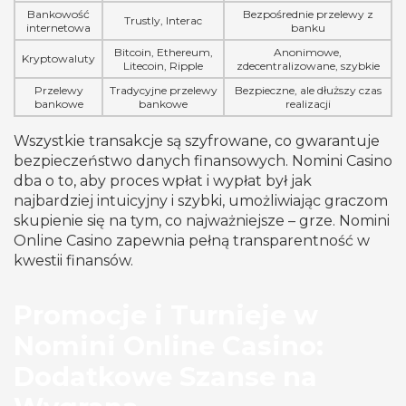
Bankowość
Bezpośrednie przelewy z
Trustly, Interac
internetowa
banku
Bitcoin, Ethereum,
Anonimowe,
Kryptowaluty
Litecoin, Ripple
zdecentralizowane, szybkie
Przelewy
Tradycyjne przelewy
Bezpieczne, ale dłuższy czas
bankowe
bankowe
realizacji
Wszystkie transakcje są szyfrowane, co gwarantuje
bezpieczeństwo danych finansowych. Nomini Casino
dba o to, aby proces wpłat i wypłat był jak
najbardziej intuicyjny i szybki, umożliwiając graczom
skupienie się na tym, co najważniejsze – grze. Nomini
Online Casino zapewnia pełną transparentność w
kwestii finansów.
Promocje i Turnieje w
Nomini Online Casino:
Dodatkowe Szanse na