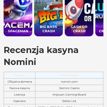
BIG BASS
CASH OR
L
SPACEMAN
CRASH
CRASH
CRU
Recenzja kasyna
Nomini
Cecha
Informacja
Oficjalna domena
nomini.com
Nazwa kasyna
Nomini Casino
Licencja
Anjouan Gaming Board
Operator
Stellar Ltd.