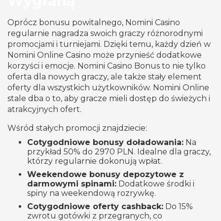
Wygraną
Oprócz bonusu powitalnego, Nomini Casino
regularnie nagradza swoich graczy różnorodnymi
promocjami i turniejami. Dzięki temu, każdy dzień w
Nomini Online Casino może przynieść dodatkowe
korzyści i emocje. Nomini Casino Bonus to nie tylko
oferta dla nowych graczy, ale także stały element
oferty dla wszystkich użytkowników. Nomini Online
stale dba o to, aby gracze mieli dostęp do świeżych i
atrakcyjnych ofert.
Wśród stałych promocji znajdziecie:
Cotygodniowe bonusy doładowania:
Na
przykład 50% do 2970 PLN. Idealne dla graczy,
którzy regularnie dokonują wpłat.
Weekendowe bonusy depozytowe z
darmowymi spinami:
Dodatkowe środki i
spiny na weekendową rozrywkę.
Cotygodniowe oferty cashback:
Do 15%
zwrotu gotówki z przegranych, co