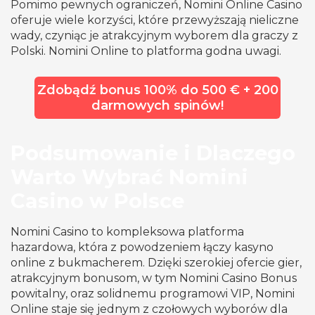
Pomimo pewnych ograniczeń, Nomini Online Casino
oferuje wiele korzyści, które przewyższają nieliczne
wady, czyniąc je atrakcyjnym wyborem dla graczy z
Polski. Nomini Online to platforma godna uwagi.
Zdobądź bonus 100% do 500 € + 200
darmowych spinów!
Podsumowanie i Dlaczego
Warto Wybrać Nomini
Casino w Polsce
Nomini Casino to kompleksowa platforma
hazardowa, która z powodzeniem łączy kasyno
online z bukmacherem. Dzięki szerokiej ofercie gier,
atrakcyjnym bonusom, w tym Nomini Casino Bonus
powitalny, oraz solidnemu programowi VIP, Nomini
Online staje się jednym z czołowych wyborów dla