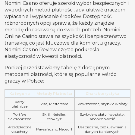
Nomini Casino oferuje szeroki wybór bezpiecznych i
wygodnych metod płatności, aby ułatwić graczom
wpłacanie i wypłacanie środków. Dostępność
różnorodnych opcji sprawia, że każdy znajdzie
metodę dopasowaną do swoich potrzeb. Nomini
Online Casino stawia na szybkość i bezpieczeństwo
transakcji, co jest kluczowe dla komfortu graczy.
Nomini Casino Review często podkreśla
elastyczność w kwestii płatności.
Poniżej przedstawiamy tabelę z dostępnymi
metodami płatności, które są popularne wśród
graczy w Polsce:
Kategoria
Metody Płatności
Charakterystyka
Karty
Visa, Mastercard
Powszechne, szybkie wpłaty
płatnicze
Portfele
Skrill, Neteller,
Szybkie wpłaty i wypłaty,
elektroniczne
ecoPayz
anonimowość
Przedpłacone
Bezpieczne, bez ujawniania
Paysafecard, Neosurf
vouchery
danych bankowych