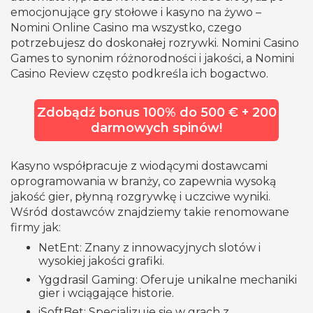
emocjonujące gry stołowe i kasyno na żywo –
Nomini Online Casino ma wszystko, czego
potrzebujesz do doskonałej rozrywki. Nomini Casino
Games to synonim różnorodności i jakości, a Nomini
Casino Review często podkreśla ich bogactwo.
Zdobądź bonus 100% do 500 € + 200
darmowych spinów!
Kasyno współpracuje z wiodącymi dostawcami
oprogramowania w branży, co zapewnia wysoką
jakość gier, płynną rozgrywkę i uczciwe wyniki.
Wśród dostawców znajdziemy takie renomowane
firmy jak:
NetEnt: Znany z innowacyjnych slotów i
wysokiej jakości grafiki.
Yggdrasil Gaming: Oferuje unikalne mechaniki
gier i wciągające historie.
iSoftBet: Specjalizuje się w grach z