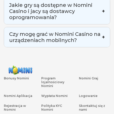
VIP, w którym gracze zdobywają punkty za
Jakie gry są dostępne w Nomini
zakłady na prawdziwe pieniądze. Korzyści
Casino i jacy są dostawcy
obejmują wyższe limity wypłat, do 15%
oprogramowania?
cashbacku, spersonalizowane bonusy oraz
dedykowanego menedżera VIP na wyższych
Nomini Casino oferuje ponad 6000 tytułów, w
poziomach.
tym automaty do gier (klasyczne, wideo, z
Czy mogę grać w Nomini Casino na
jackpotami), gry stołowe (Ruletka, Blackjack,
urządzeniach mobilnych?
Bakarat, Poker), kasyno na żywo oraz gry
specjalne (Zdrapki, Keno, Bingo). Współpracują
Tak, Nomini Casino jest w pełni kompatybilne z
z dostawcami takimi jak NetEnt, Yggdrasil
większością smartfonów i tabletów (iOS,
Gaming, iSoftBet, Pragmatic Play i Evolution
Android). Można grać bezpośrednio w
Gaming.
przeglądarce, bez konieczności pobierania
dodatkowej aplikacji.
Bonusy Nomini
Program
Nomini Graj
lojalnościowy
Nomini
Nomini Aplikacja
Wypłata Nomini
Logowanie
Rejestracja w
Polityka KYC
Skontaktuj się z
Nomini
Nomini
nami