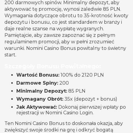
200 darmowych spinów. Minimalny depozyt, aby
aktywować tę promocję, wynosi zaledwie 85 PLN.
Wymagania dotyczące obrotu to 35-krotność kwoty
depozytu i bonusu, co jest standardem w branży i
daje realne szanse na wypłatę wygranych.
Pamiętajcie, aby zawsze zapoznać się z pełnym
regulaminem promocji, aby w pełni zrozumieć
warunki. Nomini Casino Bonus powitalny to świetny
start.
Szczegóły Bonusu Powitalnego:
Wartość Bonusu:
100% do 2120 PLN
Darmowe Spiny:
200
Minimalny Depozyt:
85 PLN
Wymagany Obrót:
35x (depozyt + bonus)
Jak Aktywować:
Dokonaj pierwszej wpłaty po
rejestracji w Nomini Casino Login.
Ten Nomini Casino Bonus to doskonała okazja, aby
zwiększyć swoje środki na grę i odkryć bogatą